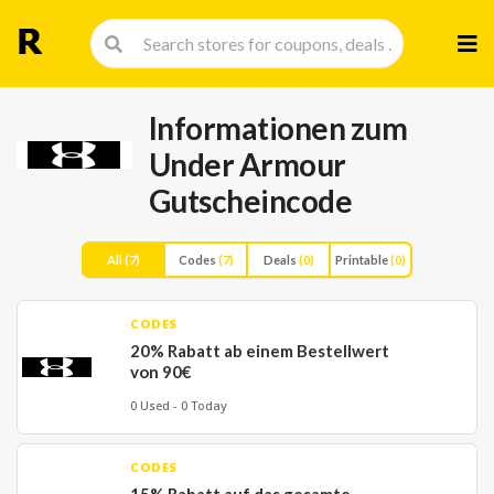
Skip
to
cont
Informationen zum
Under Armour
Gutscheincode
All
(7)
Codes
(7)
Deals
(0)
Printable
(0)
CODES
20% Rabatt ab einem Bestellwert
von 90€
0 Used - 0 Today
CODES