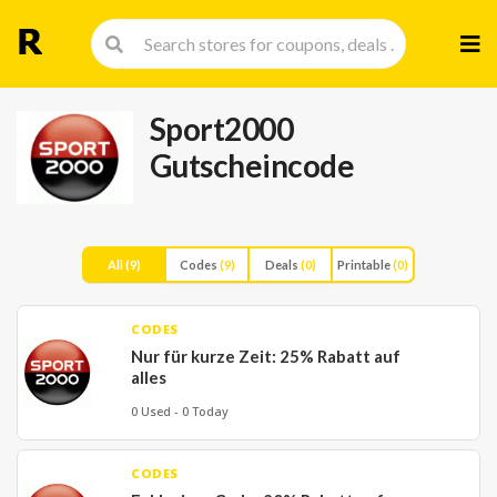
Skip
to
cont
Sport2000
Gutscheincode
All
(9)
Codes
(9)
Deals
(0)
Printable
(0)
CODES
Nur für kurze Zeit: 25% Rabatt auf
alles
0 Used - 0 Today
CODES