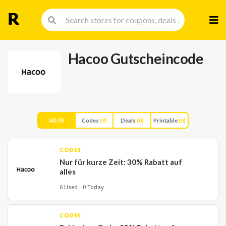
Skip
to
cont
Hacoo Gutscheincode
All
(9)
Codes
(9)
Deals
(0)
Printable
(0)
CODES
Nur für kurze Zeit: 30% Rabatt auf
alles
6 Used - 0 Today
CODES