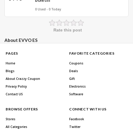
boletín
0 Used - 0 Today
Rate this post
About EVVO ES
PAGES
FAVORITE CATEGORIES
Home
Coupons
Blogs
Deals
About Crazzy Coupon
Gift
Privacy Policy
Electronics
Contact US
Software
BROWSE OFFERS
CONNECT WITH US
Stores
Facebook
All Categories
Twitter