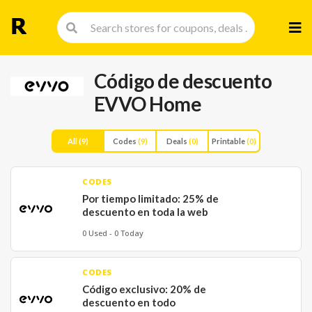
Skip
to
cont
Código de descuento
EVVO Home
All
(9)
Codes
(9)
Deals
(0)
Printable
(0)
CODES
Por tiempo limitado: 25% de
descuento en toda la web
0 Used - 0 Today
CODES
Código exclusivo: 20% de
descuento en todo