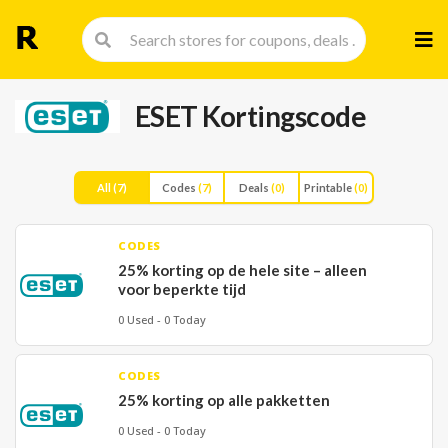
Skip
to
cont
ESET Kortingscode
All
(7)
Codes
(7)
Deals
(0)
Printable
(0)
CODES
25% korting op de hele site – alleen
voor beperkte tijd
0 Used - 0 Today
CODES
25% korting op alle pakketten
0 Used - 0 Today