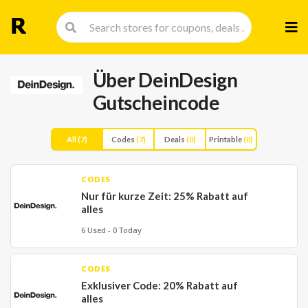
Skip
to
cont
Über DeinDesign
Gutscheincode
All
(7)
Codes
(7)
Deals
(0)
Printable
(0)
CODES
Nur für kurze Zeit: 25% Rabatt auf
alles
6 Used - 0 Today
CODES
Exklusiver Code: 20% Rabatt auf
alles