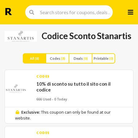
Skip
to
cont
Codice Sconto Stanartis
All
(8)
Codes
(8)
Deals
(0)
Printable
(0)
CODES
10% di sconto su tutto il sito con il
codice
666 Used - 0 Today
Exclusive:
This coupon can only be found at our
website.
CODES