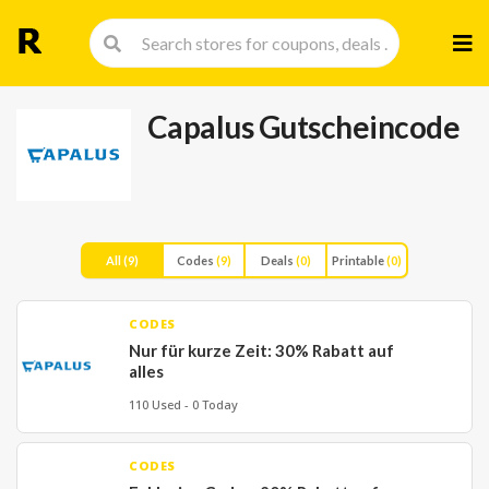
Skip
to
cont
Capalus Gutscheincode
All
(9)
Codes
(9)
Deals
(0)
Printable
(0)
CODES
Nur für kurze Zeit: 30% Rabatt auf
alles
110 Used - 0 Today
CODES